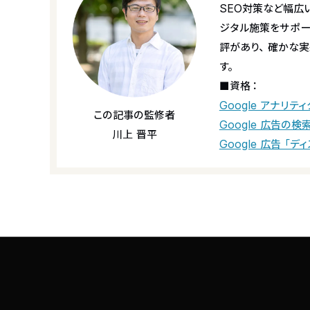
SEO対策など幅広
ジタル施策をサポ
評があり、確かな実
す。
■資格：
Google アナリテ
この記事の監修者
Google 広告の
川上 晋平
Google 広告「