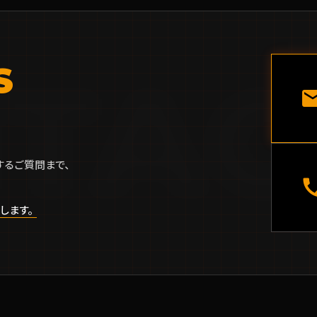
TAC
S
ma
するご質問まで、
ca
します。