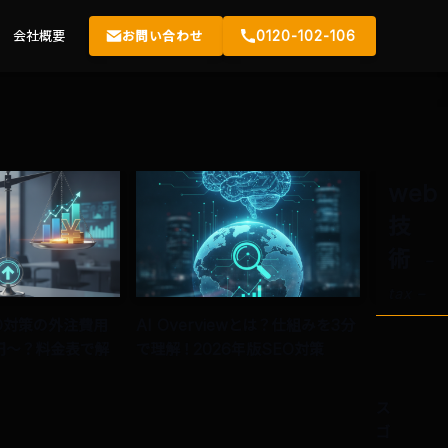
会社概要
お問い合わせ
0120-102-106
web
技
術
–
tax –
IO対策の外注費用
AI Overviewとは？仕組みを3分
AI Over
円〜？料金表で解
で理解！2026年版SEO対策
テップで情
ス
ゴ