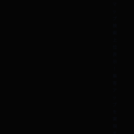
マ
ッ
プ
検
索
上
位
表
示
！
集
客
ア
ッ
プ
を
実
現
す