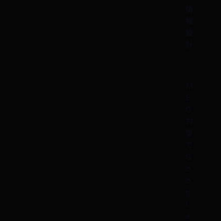
情
報
設
計
M
E
O
対
策
で
G
o
o
g
l
e