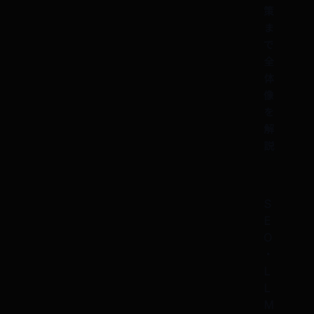
策
ま
で
全
体
像
を
解
説
S
E
O
・
L
L
M