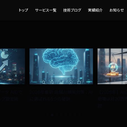
トップ
サービス一覧
技術ブログ
実績紹介
お知らせ
ータ AIOで
2026年最新 店舗AI検索対策：AI
【2026年】A
ップ設定術
に選ばれる5つの秘訣
相場は月30万
説