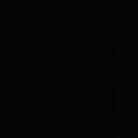
ヨ
ク
の
S
E
O
対
策
の
項
目
｜
戦
略
設
計
か
ら
施