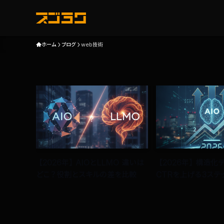
ホーム
ブログ
web技術
り方 初
【2026年】AIOとLLMO 違いは
【2026年】構造化デ
どこ？役割とスキルの差を比較
CTRを上げる3ステ