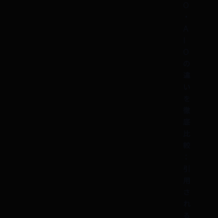
O
・
A
I
O
の
違
い
を
徹
底
比
較
：
引
用
さ
れ
る