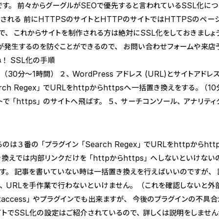
す。 前々からグーグルがSEOで優先すると言われているSSL化に
される 前にHTTPSのサイトとHTTPのサイトではHTTPSのペー
、 これからサイトを制作される方は絶対にSSL化をしておきましょ
が発生するのを防ぐことができるので、 お問い合わせフォームや来店
ね！
SSL化の手順
分～1時間） ２、WordPress アドレス (URL)とサイトアドレ
ch Regex」でURLをhttpからhttpsへ一括置き換えをする。（1
クトで「https」のサイトへ飛ばす。 ５、サーチコンソール、アナリティ
は３番の「プラグイン「Search Regex」でURLをhttpからhtt
換えでは内部リンクだけを「httpからhttps」へしないといけない
ます。 記事を書いていない時は一括置き換えを行えばいいのですが、 
、URLを手作業で行わないといけません。 （これを確認しないと外
taccess」やプラグインでも出来ますが、 今後のプラグインの不具
イトでSSL化の設定はご紹介されているので、詳しくは説明をしません