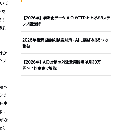
ついて
ジを
【2026年】構造化データ AIOでCTRを上げる3ステ
う！
ップ設定術
予約
2026年最新 店舗AI検索対策：AIに選ばれる5つの
ス
秘訣
0分か
クス
【2026年】AIO対策の外注費用相場は月30万
円〜？料金表で解説
psへ
ので
記事
部リ
合がな
が、