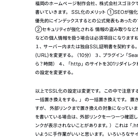
福岡のホームページ制作会社、株式会社スゴヨクで
書いていきます。
SSL化のメリット
①SEOが強化
優先的にインデックスするとの公式発表もあったので
②セキュリティが強化される 情報の盗み取りなど
などの個人情報を扱う場合は必須項目になります
１、サーバー内または独自SSL証明書を契約する。（30
(URL)を変更する。（10分） ３、プラグイン「Sear
ら？時間） ４、「http」のサイトを301リダイレ
の設定を変更する。
以上でSSL化の設定は変更です。
この中で注意するの
一括置き換えをする。」 の一括置き換えです。
置き
すが、 外部リンクまで置き換えの対象になってい
を書いている場合は、外部リンクを一つ一つ確認し
ンクが表示されないことがあります。） これは「.h
いように手作業がいいと思います。 いろいろなサ