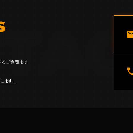
TAC
S
ma
するご質問まで、
ca
します。