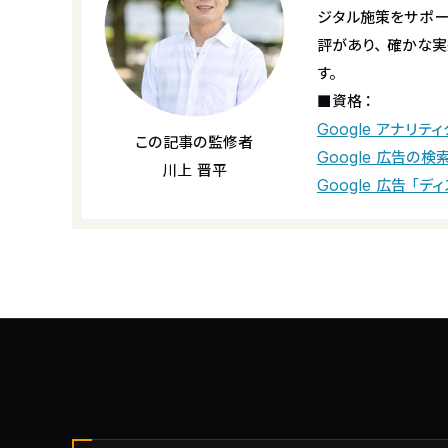
ジタル施策をサポ
評があり、確かな実
す。
■資格：
Google アナリテ
この記事の監修者
Google 広告の
川上 晋平
Google 広告「