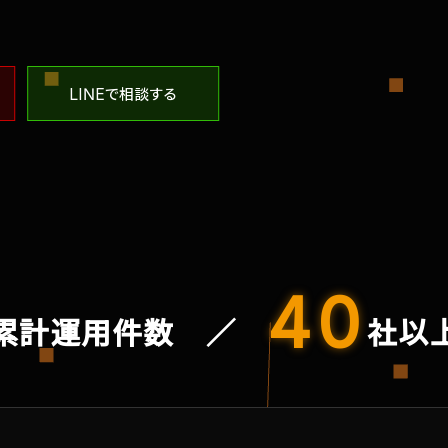
LINEで相談する
40
累計運用件数 ／
社以