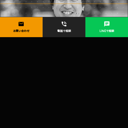
mail
phone_in_talk
chat
お問い合わせ
電話で相談
LINEで相談
重富 翼
/ MEMBER