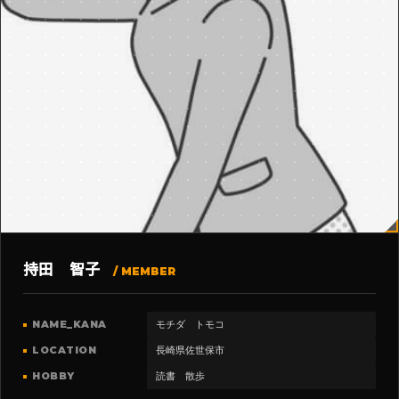
持田 智子
/ MEMBER
NAME_KANA
モチダ トモコ
LOCATION
長崎県佐世保市
HOBBY
読書 散歩