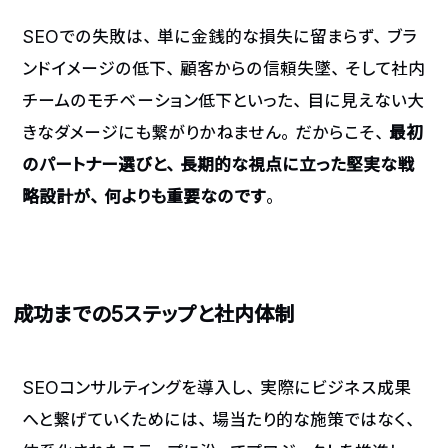
SEOでの失敗は、単に金銭的な損失に留まらず、ブラ
ンドイメージの低下、顧客からの信頼失墜、そして社内
チームのモチベーション低下といった、目に見えない大
きなダメージにも繋がりかねません。だからこそ、
最初
のパートナー選びと、長期的な視点に立った堅実な戦
略設計が、何よりも重要なのです
。
成功までの5ステップと社内体制
SEOコンサルティングを導入し、実際にビジネス成果
mail
phone_in_talk
chat
へと繋げていくためには、場当たり的な施策ではなく、
お問い合わせ
電話で相談
LINEで相談