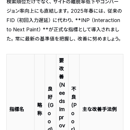
検索順位だけでなく、サイトの離脱率低下やコンバー
ジョン率向上にも直結します。2025年春には、従来の
FID（初回入力遅延）に代わり、**INP（Interaction
to Next Paint）**が正式な指標として導入されまし
た。常に最新の基準値を把握し、改善に努めましょう。
要
改
善
(N
良
不
ee
好
良
ds
略
(G
(P
指標名
Im
主な改善手法例
称
o
o
pr
o
o
ov
d)
r)