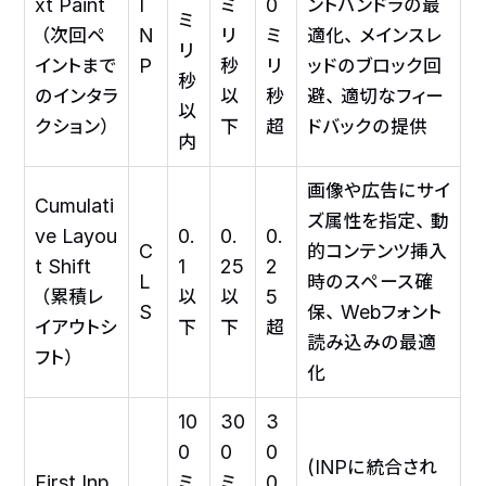
xt Paint
I
ミ
0
ントハンドラの最
ミ
（次回ペ
N
リ
ミ
適化、メインスレ
リ
イントまで
P
秒
リ
ッドのブロック回
秒
のインタラ
以
秒
避、適切なフィー
以
クション）
下
超
ドバックの提供
内
画像や広告にサイ
Cumulati
ズ属性を指定、動
ve Layou
0.
0.
0.
C
的コンテンツ挿入
t Shift
1
25
2
L
時のスペース確
（累積レ
以
以
5
S
保、Webフォント
イアウトシ
下
下
超
読み込みの最適
フト）
化
10
30
3
0
0
0
(INPに統合され
First Inp
ミ
ミ
0