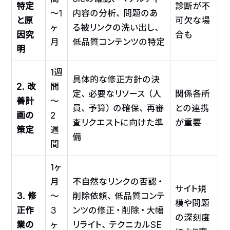
特定
診断が不
～1
内容の分析、問題のあ
と原
可欠な場
ヶ
る被リンクの洗い出し、
因究
合も
月
低品質コンテンツの特定
明
1週
具体的な修正方針の決
2. 改
間
定、必要なリソース（人
関係各所
善計
～
員、予算）の確保、再審
との連携
画の
2
査リクエストに向けた準
が重要
策定
週
備
間
1ヶ
月
不自然なリンクの否認・
サイト規
3. 修
～
削除依頼、低品質コンテ
模や問題
正作
3
ンツの修正・削除・大幅
の深刻度
業の
ヶ
リライト、テクニカルSE