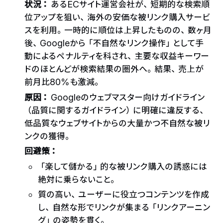
状況：
あるECサイト運営会社が、短期的な検索順
位アップを狙い、海外の安価な被リンク購入サービ
スを利用。一時的に順位は上昇したものの、数ヶ月
後、Googleから「不自然なリンク操作」として手
動によるペナルティを科され、主要な収益キーワー
ドのほとんどが検索結果の圏外へ。結果、売上が
前月比80%も激減。
原因：
Googleのウェブマスター向けガイドライン
（品質に関するガイドライン）に明確に違反する、
低品質なウェブサイトからの大量かつ不自然な被リ
ンクの獲得。
回避策：
「楽して儲かる」的な被リンク購入の誘惑には
絶対に乗らないこと。
質の高い、ユーザーに役立つコンテンツを作成
し、自然な形でリンクが集まる「リンクアーニン
グ」の姿勢を貫く。