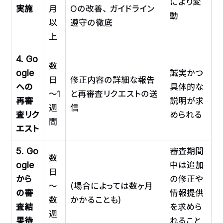
により変
実施
月
Oの改善、ガイドライン
動
以
遵守の徹底
上
4. Go
数
ogle
誠実かつ
日
修正内容の詳細な報告
への
具体的な
～1
と再審査リクエストの送
再審
説明が求
週
信
査リク
められる
間
エスト
5. Go
審査期間
数
ogle
中は追加
日
から
の修正や
～
(場合によっては数ヶ月
の審
情報提供
数
かかることも)
査結
を求めら
週
果待
れること