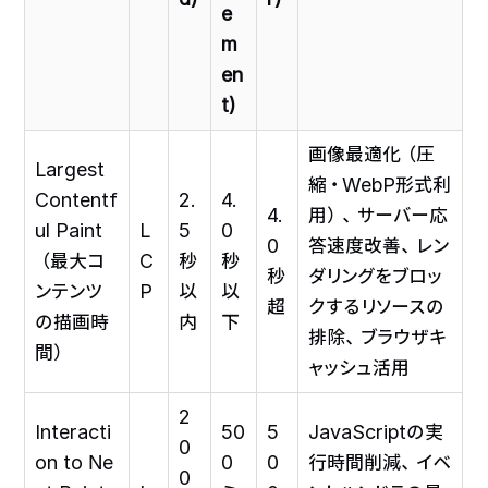
e
m
en
t)
画像最適化（圧
Largest
縮・WebP形式利
Contentf
2.
4.
4.
用）、サーバー応
ul Paint
L
5
0
0
答速度改善、レン
（最大コ
C
秒
秒
秒
ダリングをブロッ
ンテンツ
P
以
以
超
クするリソースの
の描画時
内
下
排除、ブラウザキ
間）
ャッシュ活用
2
Interacti
50
5
JavaScriptの実
0
on to Ne
0
0
行時間削減、イベ
0