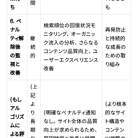
間
ち
も
6. ペ
検索順位の回復状況モ
ナル
再発防止
ニタリング、オーガニッ
ティ解
継
と持続的
ク流入の分析、さらなる
除後
続
な成長の
コンテンツ品質向上、ユ
の監
的
ための取
ーザーエクスペリエンス
視と
り組み
改善
改善
(上
記
(もし
よ
(より根本
アル
り
(明確なペナルティ通知
的なサイ
ゴリズ
長
なし。サイト全体の品質
ト構造や
ムに
期
向上が求められるため、
コンテン
よる評