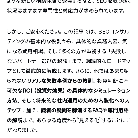
ような新しい検索体験も登場するなど、SEOを取り巻く
状況はますます専門性と対応力が求められています。
しかし、ご安心ください。この記事では、SEOコンサル
ティングの基本的な役割から、具体的な業務内容、気
になる費用相場、そして多くの方が重視する「失敗し
ないパートナー選びの秘訣」まで、網羅的なロードマッ
プとして徹底的に解説します。さらに、他ではあまり語
られない
リアルな失敗事例からの教訓
、投資判断に不
可欠な
ROI（投資対効果）の具体的なシミュレーション
方法
、そして将来的な
社内運用のための内製化へのス
テップ
に加え、
読者の疑問を解消するFAQ
や
専門用語
の解説
まで、あらゆる角度から“見える化”することにこ
だわりました。