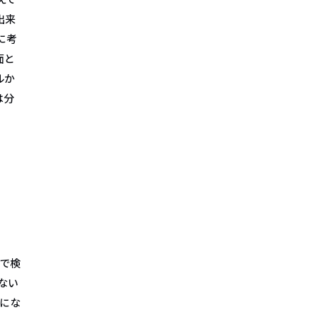
出来
に考
面と
ルか
は分
で検
ない
とにな