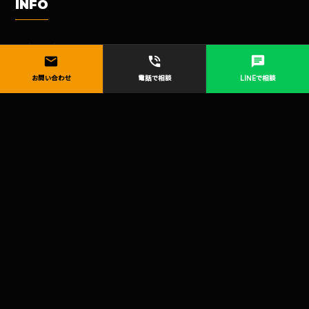
INFO
求人情報
mail
phone_in_talk
chat
サイトマップ
お問い合わせ
電話で相談
LINEで相談
プライバシーポリシー
会社概要
ESTABLISH CONNECTION :
FACEBOOK
X / TWITTER
INSTAGRAM