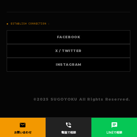
ESTABLISH CONNECTION :
FACEBOOK
X / TWITTER
INSTAGRAM
©︎2025 SUGOYOKU All Rights Reserved.
mail
phone_in_talk
chat
お問い合わせ
電話で相談
LINEで相談