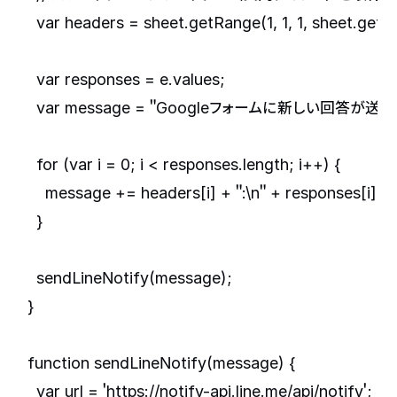
  var headers = sheet.getRange(1, 1, 1, sheet.getL
  var responses = e.values;

  var message = "Googleフォームに新しい回答が送信さ
  for (var i = 0; i < responses.length; i++) {

    message += headers[i] + ":\n" + responses[i] + "
  }

  sendLineNotify(message);

}

function sendLineNotify(message) {

  var url = 'https://notify-api.line.me/api/notify';
