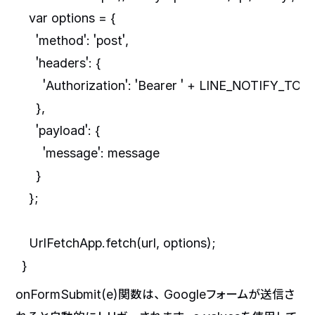
  var options = {

    'method': 'post',

    'headers': {

      'Authorization': 'Bearer ' + LINE_NOTIFY_TOK
    },

    'payload': {

      'message': message

    }

  };

  UrlFetchApp.fetch(url, options);

onFormSubmit(e)関数は、Googleフォームが送信さ