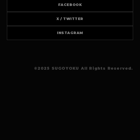
FACEBOOK
X / TWITTER
INSTAGRAM
©︎2025 SUGOYOKU All Rights Reserved.
mail
phone_in_talk
chat
お問い合わせ
電話で相談
LINEで相談